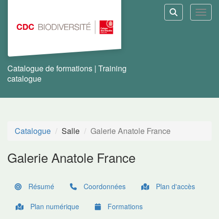
Aller au menu principal
Aller au contenu principal
Personnaliser l'interface
Toggl
Rechercher u
Catalogue de formations | Training
catalogue
Catalogue
Salle
Galerie Anatole France
Galerie Anatole France
Résumé
Coordonnées
Plan d'accès
Plan numérique
Formations